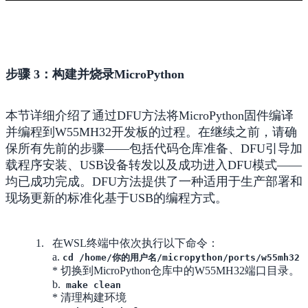
步骤 3：构建并烧录MicroPython
本节详细介绍了通过DFU方法将MicroPython固件编译
并编程到W55MH32开发板的过程。在继续之前，请确
保所有先前的步骤——包括代码仓库准备、DFU引导加
载程序安装、USB设备转发以及成功进入DFU模式——
均已成功完成。DFU方法提供了一种适用于生产部署和
现场更新的标准化基于USB的编程方式。
在WSL终端中依次执行以下命令：
a.
cd /home/你的用户名/micropython/ports/w55mh32
* 切换到MicroPython仓库中的W55MH32端口目录。
b.
make clean
* 清理构建环境