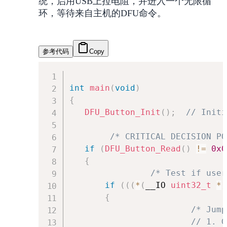
统，启用USB上拉电阻，并进入一个无限循
环，等待来自主机的DFU命令。
参考代码
Copy
int
main
(
void
)
{
DFU_Button_Init
(
)
;
// Initi
/* CRITICAL DECISION PO
if
(
DFU_Button_Read
(
)
!=
0x0
{
/* Test if user
if
(
(
(
*
(
__IO 
uint32_t
*
)
{
/* Jump
// 1. G