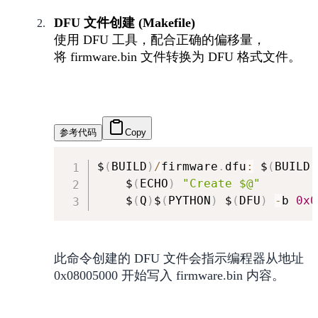
DFU 文件创建 (Makefile)
使用 DFU 工具，配合正确的偏移量，
将 firmware.bin 文件转换为 DFU 格式文件。
参考代码
Copy
$
(
BUILD
)
/
firmware
.
dfu
:
 $
(
BUILD
)
    $
(
ECHO
)
"Create $@"
    $
(
Q
)
$
(
PYTHON
)
 $
(
DFU
)
-
b 
0x0
此命令创建的 DFU 文件会指示编程器从地址
0x08005000 开始写入 firmware.bin 内容。