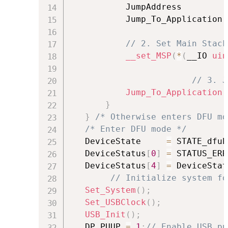
           JumpAddress         
           Jump_To_Application 
// 2. Set Main Stack
__set_MSP
(
*
(
__IO 
uin
// 3. J
Jump_To_Application
(
}
}
/* Otherwise enters DFU mo
/* Enter DFU mode */
   DeviceState     
=
 STATE_dfuE
   DeviceStatus
[
0
]
=
 STATUS_ERR
   DeviceStatus
[
4
]
=
 DeviceStat
// Initialize system fo
Set_System
(
)
;
Set_USBClock
(
)
;
USB_Init
(
)
;
   DP_PUUP 
=
1
;
// Enable USB pu