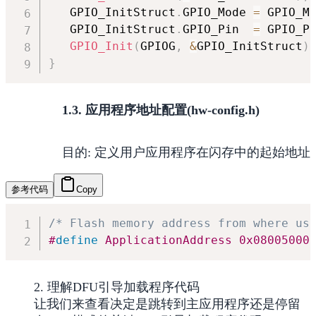
   GPIO_InitStruct
.
GPIO_Mode 
=
 GPIO_M
   GPIO_InitStruct
.
GPIO_Pin  
=
 GPIO_P
GPIO_Init
(
GPIOG
,
&
GPIO_InitStruct
)
}
1.3. 应用程序地址配置(hw-config.h)
目的: 定义用户应用程序在闪存中的起始地址
参考代码
Copy
/* Flash memory address from where us
#
define
ApplicationAddress
0x08005000
2. 理解DFU引导加载程序代码
让我们来查看决定是跳转到主应用程序还是停留