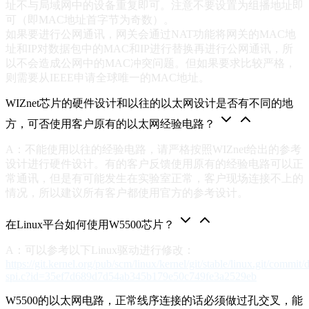
址不与局域网中的设备重复即可。注意不要设置为组播地址即
可（即MAC地址首字节为奇数）。
如果要进行公网通讯，网关会通过NAT功能将网关的MAC地
址和IP对数据包中的MAC和IP进行替换再进行公网通讯，所
以不会造成公网中的MAC冲突问题。但如果要求比较严格，
则需要从IEEE申请全球唯一的MAC地址。
WIZnet芯片的硬件设计和以往的以太网设计是否有不同的地
方，可否使用客户原有的以太网经验电路？
A：不能使用以往的经验电路，请严格按照WIZnet给出的参考
设计进行硬件设计。有的客户反馈使用原有的经验电路可以正
常通讯，但是有可能发生在实验室正常，客户现场连接不上的
情况，所以建议所有客户都使用官方的参考设计。
在Linux平台如何使用W5500芯片？
A：可以参考以下Linux驱动进行修改：
https://git.kernel.org/pub/scm/linux/kernel/git/stable/linux.git/commit
spi.c?id=35ef7d689d7d54ab345b179e50c749fe3a2529eb
W5500的以太网电路，正常线序连接的话必须做过孔交叉，能