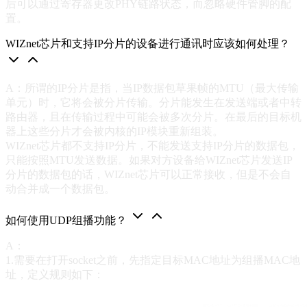
后可以通过寄存器更改PHY链路状态，而忽略硬件管脚的配
置。
WIZnet芯片和支持IP分片的设备进行通讯时应该如何处理？
A：所谓的IP分片是指，当IP数据包草果帧的MTU（最大传输
单元）时，它将会被分片传输。分片能发生在发送端或者中转
路由器，且在传输过程中可能会被多次分片。在最后的目标机
器上这些分片才会被内核的IP模块重新组装。
WIZnet芯片都不支持IP分片，不能发送支持IP分片的数据包，
只能按照MTU发送数据。如果对方设备给WIZnet芯片发送IP
分片的数据包的话，WIZnet芯片可以正常接收，但是不会自
动合并成一个数据包。
如何使用UDP组播功能？
A：
1.需要在打开socket之前，先指定目标MAC地址为组播MAC地
址，定义规则如下：