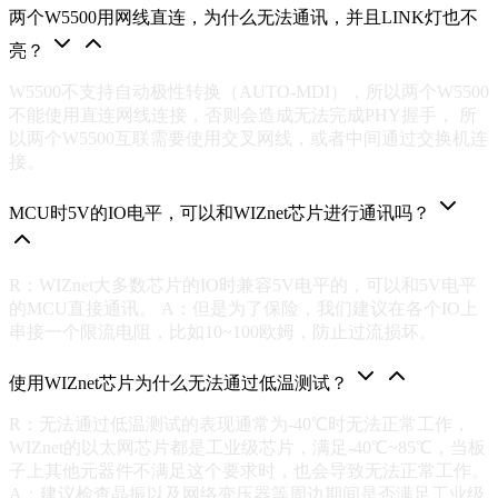
两个W5500用网线直连，为什么无法通讯，并且LINK灯也不
亮？
W5500不支持自动极性转换（AUTO-MDI），所以两个W5500
不能使用直连网线连接，否则会造成无法完成PHY握手， 所
以两个W5500互联需要使用交叉网线，或者中间通过交换机连
接。
MCU时5V的IO电平，可以和WIZnet芯片进行通讯吗？
R：WIZnet大多数芯片的IO时兼容5V电平的，可以和5V电平
的MCU直接通讯。 A：但是为了保险，我们建议在各个IO上
串接一个限流电阻，比如10~100欧姆，防止过流损坏。
使用WIZnet芯片为什么无法通过低温测试？
R：无法通过低温测试的表现通常为-40℃时无法正常工作，
WIZnet的以太网芯片都是工业级芯片，满足-40℃~85℃，当板
子上其他元器件不满足这个要求时，也会导致无法正常工作。
A：建议检查晶振以及网络变压器等周边期间是否满足工业级