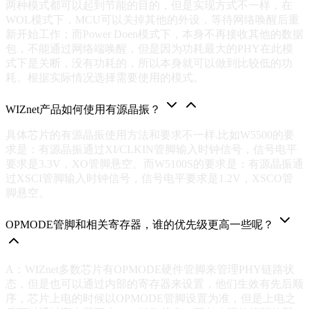
两种模式都可以起到节能的目的，但是实现方式不一样，在
WOL模式下，MCU可以关掉其他的外设，等待网络唤醒后重
新开始工作；而Power Doen模式下，本身不再接收其他的数据
包，不能通过网络端唤醒，但是因为功耗最大的PHY在此模
式下是关断，没有功耗的，所以本身就可以做到比较低的功
耗。根据实际情况选择需要使用的模式。
WIZnet产品如何使用有源晶振？
具体芯片的有源晶振使用方法和要求不一样.比如W5500的要
求是：有源晶振通过XI/CLKIN管脚输入时钟信号，信号电平
要求是3.3V，XO管脚悬空。而W5100S的要求是：有源晶振通
过XSCI管脚输入时钟信号，信号电平要求是1.2V，XSCO管
脚悬空。
OPMODE管脚和相关寄存器，谁的优先级更高一些呢？
A：WIZnet多数芯片有OPMODE硬件管脚来管理PHY链路状
态，但是也可以通过内部的寄存器来设置，他们生效有先后顺
序，芯片上电的时候以OPMODE管脚设置为准，但是上电之