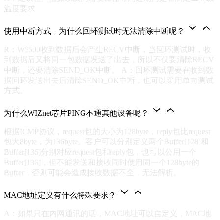
温度要求
使用中断方式，为什么回环测试时无法清除中断呢？
R：W5500收到数据后会产生RECV中断，当回环测试时，收
到数据后又将同一包数据发送了出去，所以不仅要清除RECV
中断，还要清除SEND_OK中断。 A：回环测试需要在收到数
据回环发送出去后清除SEND_OK中断，也可以采用单向测试
方式。
为什么WIZnet芯片PING不通其他设备呢？
根据ICMP协议，request包的大小为128byte，reply包比request
包大8byte，为136byte。客户可以分别定义两个Buffer[128]和
Buffer[136]分别对应request包和reply包，也可以公用一个
Buffer[136]，但不能发送和接收同时使用同一个128byte的
Buffer，否则可能会造成接收数据不全，无法解析。
MAC地址定义有什么特殊要求？
A：如果只在内网通讯的话，MAC地址可以自定义，MAC地