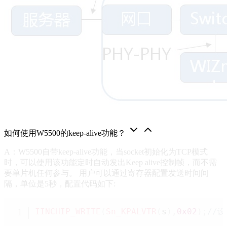
如何使用W5500的keep-alive功能？
A：W5500自带keep-alive功能，当socket初始化为TCP模式
时，可以使用该功能定时自动发出Keep alive控制帧，而不需
要单片机任何参与。 用户可以通过寄存器配置发送时间间
隔，单位是5秒，配置代码如下:
IINCHIP_WRITE
(
Sn_KPALVTR
(
s
)
,
0x02
)
;
//