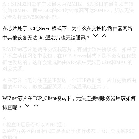
A：STM32F103的主频最大为72MHz，SPI接口的最高频率限
制为18MHz，而W5500的SPI时钟最高可达80MHz，所以无法
完全发挥出W5500的性能。
在芯片处于TCP_Server模式下，为什么在交换机/路由器网络
中其他设备无法ping通芯片也无法通讯？
R:WIZnet芯片是硬件协议栈芯片，有别于软件协议栈，如果芯
片不主动往网络中发包，在TCP_Server模式下是不会有任何数
据包发送的，这样会造成路由ARP表中无法形成IP和MAC的
对应关系。
A:在芯片上电时往任意IP发送一个UDP数据包，从而更新路由
器的ARP表，形成匹配关系，后续通讯就正常了。
WIZnet芯片在TCP_Client模式下，无法连接到服务器应该如何
排查呢？
A:
1.检查IP层是否可以PING通；
2.检查服务器的目标端口是否处于侦听状态，否则会收到RST
数据包；