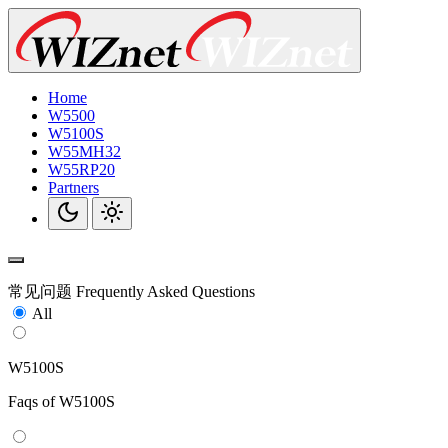
Home
W5500
W5100S
W55MH32
W55RP20
Partners
常见问题
Frequently Asked Questions
All
W5100S
Faqs of W5100S