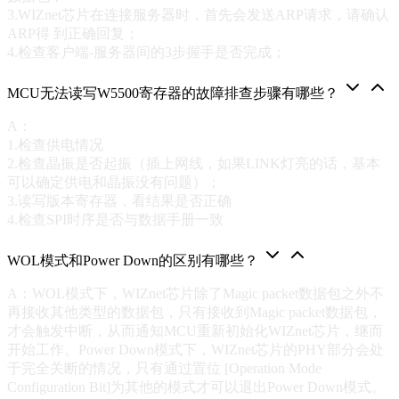
3.WIZnet芯片在连接服务器时，首先会发送ARP请求，请确认
ARP得 到正确回复；
4.检查客户端-服务器间的3步握手是否完成；
MCU无法读写W5500寄存器的故障排查步骤有哪些？
A：
1.检查供电情况
2.检查晶振是否起振（插上网线，如果LINK灯亮的话，基本
可以确定供电和晶振没有问题）；
3.读写版本寄存器，看结果是否正确
4.检查SPI时序是否与数据手册一致
WOL模式和Power Down的区别有哪些？
A：WOL模式下，WIZnet芯片除了Magic packet数据包之外不
再接收其他类型的数据包，只有接收到Magic packet数据包，
才会触发中断，从而通知MCU重新初始化WIZnet芯片，继而
开始工作。Power Down模式下，WIZnet芯片的PHY部分会处
于完全关断的情况，只有通过置位 [Operation Mode
Configuration Bit]为其他的模式才可以退出Power Down模式。