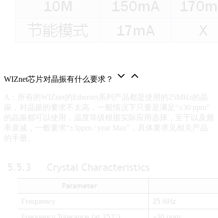
WIZnet芯片对晶振有什么要求？
A：所有的WIZnet的Ethernet系列产品都是使用的25MHz的晶
振，对晶振的要求不太高，一般情况下只要是满足“±30 ppm”
的晶振都可以使用，温度等级根据实际应用选择，至于以及频
率衰减，一般要求“±3ppm / year Max”，具体要求见相关产品
的手册。