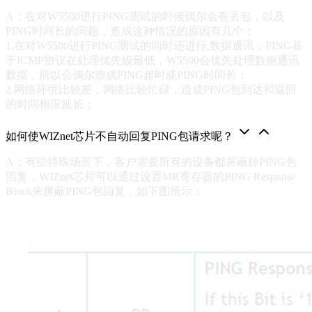
A：在对W5500进行PING测试的时候偶尔会有丢包，以及
PING时间长的问题，造成这种情况的原因有几个：
1.在对W5500进行PING测试的同时还进行,数据通讯，PING基
于ICMP协议在处理优先级最低，W5500会优先处理数据通讯
数据，所以会偶尔造成PING超时或PING时间长；
2.网络环境比较差，网络比较忙碌，造成PING包到达和返回
的时间相应延长；
如何使WIZnet芯片不自动回复PING包请求呢？
A：有些特殊场景下，客户需要所有的设备都屏蔽掉PING包
回复，WIZnet芯片可以通过设置MR寄存器的PING Response
Block来屏蔽PING包回复，如下图所示：